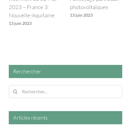
023 – France 3
photovoltaïques
c’est 
ouvelle-Aquitaine
et ex
13 juin 2023
 juin 2023
17 sep
Rerchercher
Rechercher:
Articles récents