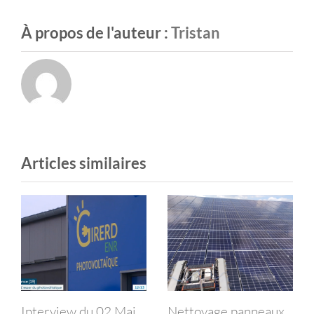
À propos de l'auteur :
Tristan
Articles similaires
nterview du 02 Mai
Nettoyage panneaux
Le G