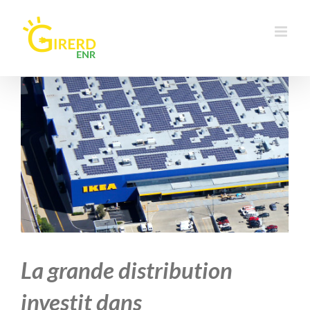
Passer
au
contenu
Voir
l'image
agrandie
La grande distribution
investit dans