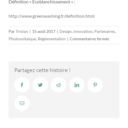
Définition « Ecoblanchissement » :
http://www.greenwashing.fr/definition.html
Par
Tristan
|
15 août 2017
|
Design
,
innovation
,
Partenaires
,
sur
Photovoltaïque
,
Réglementation
|
Commentaires fermés
La
grande
distributi
investit
Partagez cette histoire !
dans
l’autocon
Facebook
Twitter
Reddit
LinkedIn
Pinterest
photovolta
Email