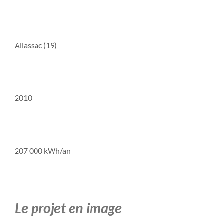
Lieu
Allassac (19)
Mise en service
2010
Production annuelle moyenne constatée
207 000 kWh/an
Le projet en image