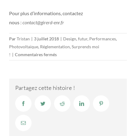
Pour plus d’informations, contactez
nous :
contact@girerd-enr.fr
Par
Tristan
|
3 juillet 2018
|
Design
,
futur
,
Performances
,
Photovoltaïque
,
Réglementation
,
Surprends moi
sur
!
|
Commentaires fermés
Plan
de
libération
des
Partagez cette histoire !
énergies
renouvelables
Facebook
Twitter
Reddit
LinkedIn
Pinterest
et
développement
Email
du
solaire.