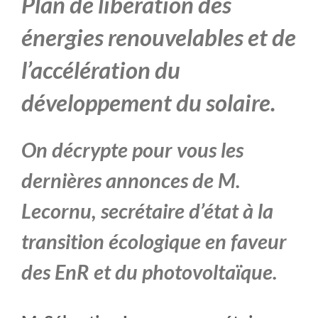
Plan de lib
é
ration des
é
nergies renouvelables et de
l’acc
é
l
é
ration du
d
é
veloppement du solaire.
On décrypte pour vous les
dernières annonces de M.
Lecornu, secrétaire d’état à la
transition écologique en faveur
des EnR et du photovoltaïque.