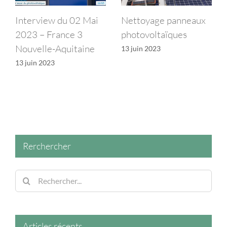
 Mai
Nettoyage panneaux
Le Greenwashing,
3
photovoltaïques
c’est quoi ? définiti
aine
et exemples
13 juin 2023
17 septembre 2021
Rerchercher
Rechercher:
Articles récents