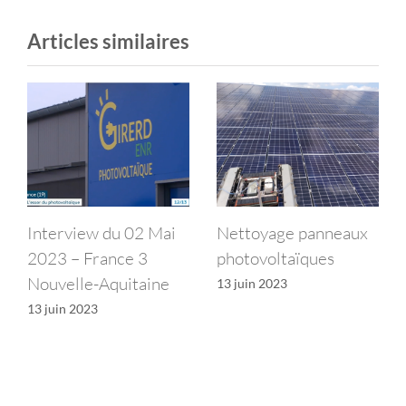
Articles similaires
erview du 02 Mai
Nettoyage panneaux
Le Gre
3 – France 3
photovoltaïques
c’est qu
velle-Aquitaine
et exe
13 juin 2023
uin 2023
17 septe