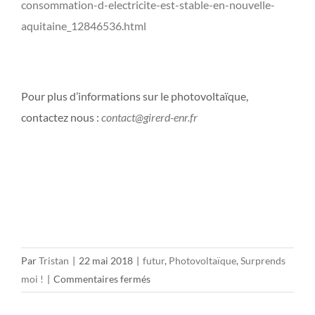
consommation-d-electricite-est-stable-en-nouvelle-
aquitaine_12846536.html
Pour plus d’informations sur le photovoltaïque,
contactez nous :
contact@girerd-enr.fr
Par
Tristan
|
22 mai 2018
|
futur
,
Photovoltaïque
,
Surprends
sur
moi !
|
Commentaires fermés
Sur-
consommation,