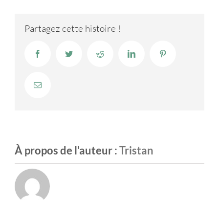
l’enjeu
du
Partagez cette histoire !
photovoltaïque
en
Facebook
Twitter
Reddit
LinkedIn
Pinterest
autoconsommation.
Email
À propos de l'auteur :
Tristan